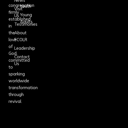
News
congregation
Youth
Visit
firmly
Young
Us
established
Adults
Testimonies
in
the
About
love
FCOLR
of
Leadership
God,
Contact
committed
Us
to
sparking
worldwide
transformation
through
revival.