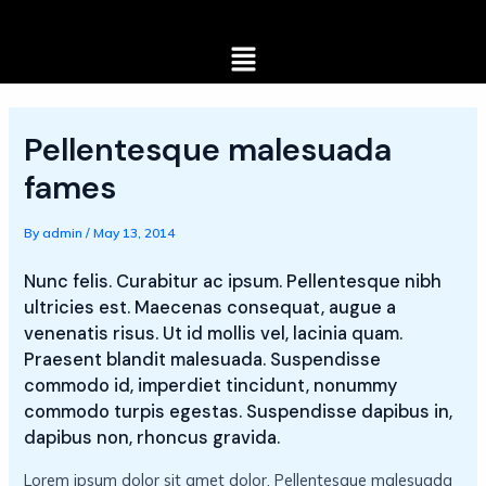
Skip
Post
to
navigation
Menu
content
Pellentesque malesuada
fames
By
admin
/
May 13, 2014
Nunc felis. Curabitur ac ipsum. Pellentesque nibh
ultricies est. Maecenas consequat, augue a
venenatis risus. Ut id mollis vel, lacinia quam.
Praesent blandit malesuada. Suspendisse
commodo id, imperdiet tincidunt, nonummy
commodo turpis egestas. Suspendisse dapibus in,
dapibus non, rhoncus gravida.
Lorem ipsum dolor sit amet dolor. Pellentesque malesuada